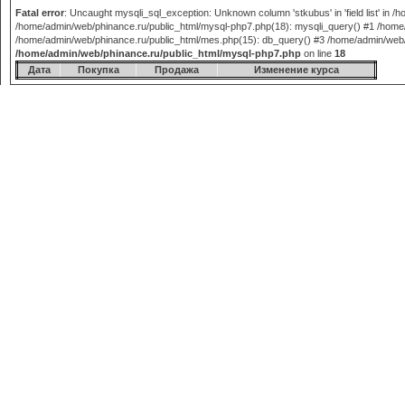
Fatal error
: Uncaught mysqli_sql_exception: Unknown column 'stkubus' in 'field list' in
/home/admin/web/phinance.ru/public_html/mysql-php7.php(18): mysqli_query() #1 /home/
/home/admin/web/phinance.ru/public_html/mes.php(15): db_query() #3 /home/admin/web/phi
/home/admin/web/phinance.ru/public_html/mysql-php7.php
on line
18
Дата
Покупка
Продажа
Изменение курса