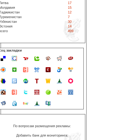
Литва
17
Молдавия
15
Таджикистан
12
Туркменистан
7
Узбекистан
30
Эстония
14
всего
499
Соц закладки
По вопросам размещения рекламы:
Добавить банк для мониторинга: