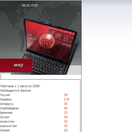
08.08.2026
Работаем с 1 августа 2009
Наблюдается банков:
Россия
28
Украина
176
Беларусь
33
Азербайджан
45
Армения
21
Грузия
19
Казахстан
34
Кыргызстан
23
Латвия
25