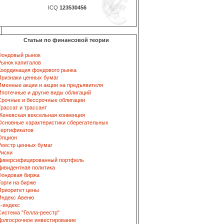
ICQ
123530456
Статьи по финансовой теории
Фондовый рынок
Рынок капиталов
Координация фондового рынка
Признаки ценных бумаг
Именные акции и акции на предъявителя
Ипотечные и другие виды облигаций
Срочные и бессрочные облигации
Трассат и трассант
Женевская вексельная конвенция
Основные характеристики сберегательных
сертификатов
Опцион
Реестр ценных бумаг
Риски
Диверсифицированный портфель
Дивидентная политика
Фондовая биржа
Торги на бирже
Приоритет цены
Индекс Авеню
L-индекс
Система "Гелла-реестр"
Долгосрочное инвестирование