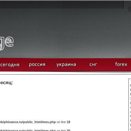
месяц:
b/phinance.ru/public_html/mes.php
on line
18
b/phinance.ru/public_html/mes.php
on line
20