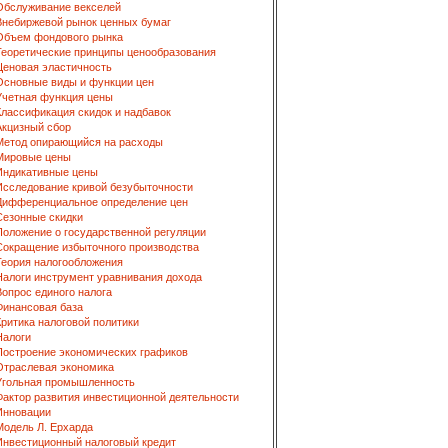
Обслуживание векселей
Внебиржевой рынок ценных бумаг
Объем фондового рынка
Теоретические принципы ценообразования
Ценовая эластичность
Основные виды и функции цен
Учетная функция цены
Классификация скидок и надбавок
Акцизный сбор
Метод опирающийся на расходы
Мировые цены
Индикативные цены
Исследование кривой безубыточности
Дифференциальное определение цен
Сезонные скидки
Положение о государственной регуляции
Сокращение избыточного производства
Теория налогообложения
Налоги инструмент уравнивания дохода
Вопрос единого налога
Финансовая база
Критика налоговой политики
Налоги
Построение экономических графиков
Отраслевая экономика
Угольная промышленность
Фактор развития инвестиционной деятельности
Инновации
Модель Л. Ерхарда
Инвестиционный налоговый кредит