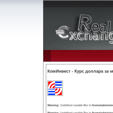
КомИнвест - Курс доллара за 
Warning
: Undefined variable $tsr in
/home/admin/we
Warning
: Undefined variable $tsr in
/home/admin/we