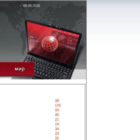
08.08.2026
28
176
33
45
21
19
34
23
25