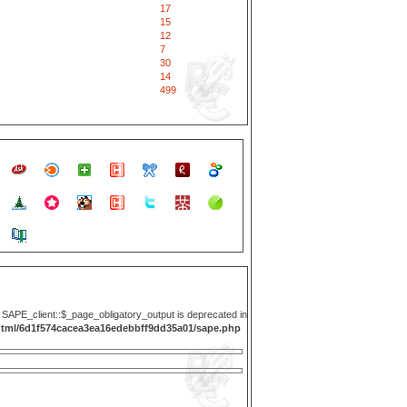
17
15
12
7
30
14
499
y SAPE_client::$_page_obligatory_output is deprecated in
html/6d1f574cacea3ea16edebbff9dd35a01/sape.php