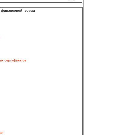
о финансовой теории
я
ых сертификатов
ия