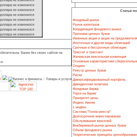
доллара не изменился
доллара не изменился
доллара не изменился
Статьи п
доллара не изменился
доллара не изменился
Фондовый рынок
доллара не изменился
Рынок капиталов
Координация фондового рынка
доллара не изменился
Признаки ценных бумаг
доллара не изменился
Именные акции и акции на предъявител
Ипотечные и другие виды облигаций
Срочные и бессрочные облигации
Трассат и трассант
бязательна. Банки без своих сайтов на
Женевская вексельная конвенция
Основные характеристики сберегательн
ся.
Опцион
Реестр ценных бумаг
Риски
Диверсифицированный портфель
Дивидентная политика
Фондовая биржа
Торги на бирже
Приоритет цены
Индекс Авеню
L-индекс
Система "Гелла-реестр"
Долгосрочное инвестирование
Обслуживание векселей
Внебиржевой рынок ценных бумаг
Объем фондового рынка
Теоретические принципы ценообразован