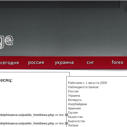
месяц:
Работаем с 1 августа 2009
Наблюдается банков:
Россия
Украина
Беларусь
Азербайджан
Армения
Грузия
b/phinance.ru/public_html/mes.php
on line
18
Казахстан
Кыргызстан
b/phinance.ru/public_html/mes.php
on line
20
Латвия