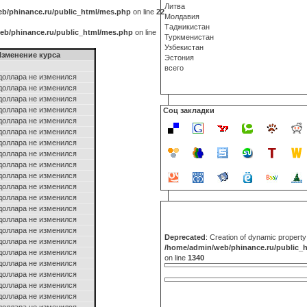
Литва
b/phinance.ru/public_html/mes.php
on line
22
Молдавия
Таджикистан
eb/phinance.ru/public_html/mes.php
on line
Туркменистан
Узбекистан
Изменение курса
Эстония
всего
доллара не изменился
доллара не изменился
доллара не изменился
доллара не изменился
Соц закладки
доллара не изменился
доллара не изменился
доллара не изменился
доллара не изменился
доллара не изменился
доллара не изменился
доллара не изменился
доллара не изменился
доллара не изменился
доллара не изменился
доллара не изменился
Deprecated
: Creation of dynamic propert
доллара не изменился
/home/admin/web/phinance.ru/public_
доллара не изменился
on line
1340
доллара не изменился
доллара не изменился
доллара не изменился
доллара не изменился