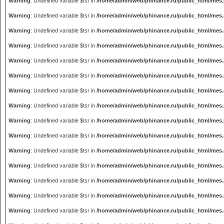
Warning
: Undefined variable $tsr in
/home/admin/web/phinance.ru/public_html/mes
Warning
: Undefined variable $tsr in
/home/admin/web/phinance.ru/public_html/mes
Warning
: Undefined variable $tsr in
/home/admin/web/phinance.ru/public_html/mes
Warning
: Undefined variable $tsr in
/home/admin/web/phinance.ru/public_html/mes
Warning
: Undefined variable $tsr in
/home/admin/web/phinance.ru/public_html/mes
Warning
: Undefined variable $tsr in
/home/admin/web/phinance.ru/public_html/mes
Warning
: Undefined variable $tsr in
/home/admin/web/phinance.ru/public_html/mes
Warning
: Undefined variable $tsr in
/home/admin/web/phinance.ru/public_html/mes
Warning
: Undefined variable $tsr in
/home/admin/web/phinance.ru/public_html/mes
Warning
: Undefined variable $tsr in
/home/admin/web/phinance.ru/public_html/mes
Warning
: Undefined variable $tsr in
/home/admin/web/phinance.ru/public_html/mes
Warning
: Undefined variable $tsr in
/home/admin/web/phinance.ru/public_html/mes
Warning
: Undefined variable $tsr in
/home/admin/web/phinance.ru/public_html/mes
Warning
: Undefined variable $tsr in
/home/admin/web/phinance.ru/public_html/mes
Warning
: Undefined variable $tsr in
/home/admin/web/phinance.ru/public_html/mes