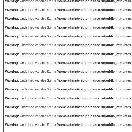
Warning
: Undefined variable $tsr in
/home/admin/web/phinance.ru/public_html/mes
Warning
: Undefined variable $tsr in
/home/admin/web/phinance.ru/public_html/mes
Warning
: Undefined variable $tsr in
/home/admin/web/phinance.ru/public_html/mes
Warning
: Undefined variable $tsr in
/home/admin/web/phinance.ru/public_html/mes
Warning
: Undefined variable $tsr in
/home/admin/web/phinance.ru/public_html/mes
Warning
: Undefined variable $tsr in
/home/admin/web/phinance.ru/public_html/mes
Warning
: Undefined variable $tsr in
/home/admin/web/phinance.ru/public_html/mes
Warning
: Undefined variable $tsr in
/home/admin/web/phinance.ru/public_html/mes
Warning
: Undefined variable $tsr in
/home/admin/web/phinance.ru/public_html/mes
Warning
: Undefined variable $tsr in
/home/admin/web/phinance.ru/public_html/mes
Warning
: Undefined variable $tsr in
/home/admin/web/phinance.ru/public_html/mes
Warning
: Undefined variable $tsr in
/home/admin/web/phinance.ru/public_html/mes
Warning
: Undefined variable $tsr in
/home/admin/web/phinance.ru/public_html/mes
Warning
: Undefined variable $tsr in
/home/admin/web/phinance.ru/public_html/mes
Warning
: Undefined variable $tsr in
/home/admin/web/phinance.ru/public_html/mes