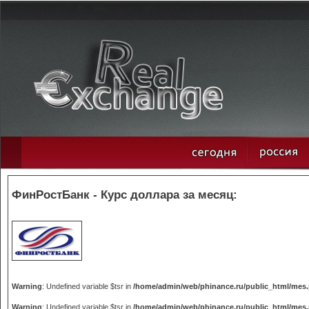
ФинРостБанк - Курс доллара за месяц:
Warning
: Undefined variable $tsr in
/home/admin/web/phinance.ru/public_html/mes
Warning
: Undefined variable $tsr in
/home/admin/web/phinance.ru/public_html/mes