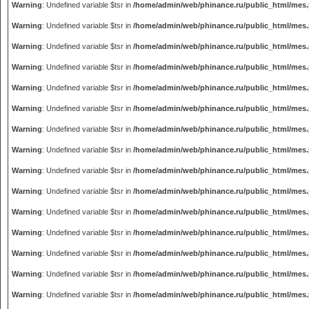
Warning
: Undefined variable $tsr in
/home/admin/web/phinance.ru/public_html/mes
Warning
: Undefined variable $tsr in
/home/admin/web/phinance.ru/public_html/mes
Warning
: Undefined variable $tsr in
/home/admin/web/phinance.ru/public_html/mes
Warning
: Undefined variable $tsr in
/home/admin/web/phinance.ru/public_html/mes
Warning
: Undefined variable $tsr in
/home/admin/web/phinance.ru/public_html/mes
Warning
: Undefined variable $tsr in
/home/admin/web/phinance.ru/public_html/mes
Warning
: Undefined variable $tsr in
/home/admin/web/phinance.ru/public_html/mes
Warning
: Undefined variable $tsr in
/home/admin/web/phinance.ru/public_html/mes
Warning
: Undefined variable $tsr in
/home/admin/web/phinance.ru/public_html/mes
Warning
: Undefined variable $tsr in
/home/admin/web/phinance.ru/public_html/mes
Warning
: Undefined variable $tsr in
/home/admin/web/phinance.ru/public_html/mes
Warning
: Undefined variable $tsr in
/home/admin/web/phinance.ru/public_html/mes
Warning
: Undefined variable $tsr in
/home/admin/web/phinance.ru/public_html/mes
Warning
: Undefined variable $tsr in
/home/admin/web/phinance.ru/public_html/mes
Warning
: Undefined variable $tsr in
/home/admin/web/phinance.ru/public_html/mes