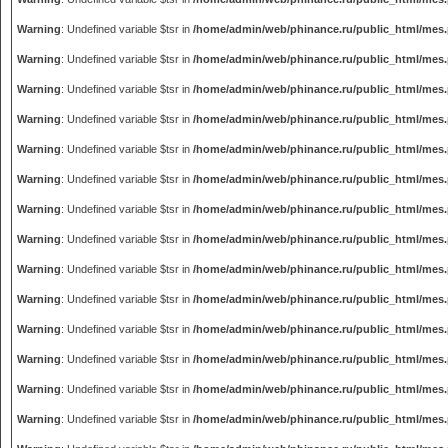
Warning
: Undefined variable $tsr in
/home/admin/web/phinance.ru/public_html/mes
Warning
: Undefined variable $tsr in
/home/admin/web/phinance.ru/public_html/mes
Warning
: Undefined variable $tsr in
/home/admin/web/phinance.ru/public_html/mes
Warning
: Undefined variable $tsr in
/home/admin/web/phinance.ru/public_html/mes
Warning
: Undefined variable $tsr in
/home/admin/web/phinance.ru/public_html/mes
Warning
: Undefined variable $tsr in
/home/admin/web/phinance.ru/public_html/mes
Warning
: Undefined variable $tsr in
/home/admin/web/phinance.ru/public_html/mes
Warning
: Undefined variable $tsr in
/home/admin/web/phinance.ru/public_html/mes
Warning
: Undefined variable $tsr in
/home/admin/web/phinance.ru/public_html/mes
Warning
: Undefined variable $tsr in
/home/admin/web/phinance.ru/public_html/mes
Warning
: Undefined variable $tsr in
/home/admin/web/phinance.ru/public_html/mes
Warning
: Undefined variable $tsr in
/home/admin/web/phinance.ru/public_html/mes
Warning
: Undefined variable $tsr in
/home/admin/web/phinance.ru/public_html/mes
Warning
: Undefined variable $tsr in
/home/admin/web/phinance.ru/public_html/mes