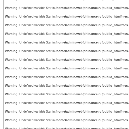
Warning
: Undefined variable $tsr in
/home/admin/web/phinance.ru/public_html/mes
Warning
: Undefined variable $tsr in
/home/admin/web/phinance.ru/public_html/mes
Warning
: Undefined variable $tsr in
/home/admin/web/phinance.ru/public_html/mes
Warning
: Undefined variable $tsr in
/home/admin/web/phinance.ru/public_html/mes
Warning
: Undefined variable $tsr in
/home/admin/web/phinance.ru/public_html/mes
Warning
: Undefined variable $tsr in
/home/admin/web/phinance.ru/public_html/mes
Warning
: Undefined variable $tsr in
/home/admin/web/phinance.ru/public_html/mes
Warning
: Undefined variable $tsr in
/home/admin/web/phinance.ru/public_html/mes
Warning
: Undefined variable $tsr in
/home/admin/web/phinance.ru/public_html/mes
Warning
: Undefined variable $tsr in
/home/admin/web/phinance.ru/public_html/mes
Warning
: Undefined variable $tsr in
/home/admin/web/phinance.ru/public_html/mes
Warning
: Undefined variable $tsr in
/home/admin/web/phinance.ru/public_html/mes
Warning
: Undefined variable $tsr in
/home/admin/web/phinance.ru/public_html/mes
Warning
: Undefined variable $tsr in
/home/admin/web/phinance.ru/public_html/mes
Warning
: Undefined variable $tsr in
/home/admin/web/phinance.ru/public_html/mes