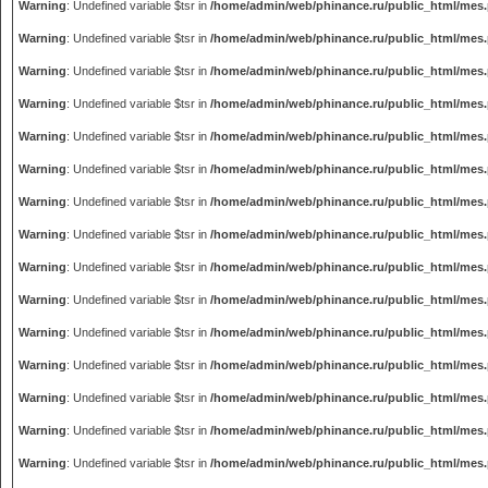
Warning
: Undefined variable $tsr in
/home/admin/web/phinance.ru/public_html/mes
Warning
: Undefined variable $tsr in
/home/admin/web/phinance.ru/public_html/mes
Warning
: Undefined variable $tsr in
/home/admin/web/phinance.ru/public_html/mes
Warning
: Undefined variable $tsr in
/home/admin/web/phinance.ru/public_html/mes
Warning
: Undefined variable $tsr in
/home/admin/web/phinance.ru/public_html/mes
Warning
: Undefined variable $tsr in
/home/admin/web/phinance.ru/public_html/mes
Warning
: Undefined variable $tsr in
/home/admin/web/phinance.ru/public_html/mes
Warning
: Undefined variable $tsr in
/home/admin/web/phinance.ru/public_html/mes
Warning
: Undefined variable $tsr in
/home/admin/web/phinance.ru/public_html/mes
Warning
: Undefined variable $tsr in
/home/admin/web/phinance.ru/public_html/mes
Warning
: Undefined variable $tsr in
/home/admin/web/phinance.ru/public_html/mes
Warning
: Undefined variable $tsr in
/home/admin/web/phinance.ru/public_html/mes
Warning
: Undefined variable $tsr in
/home/admin/web/phinance.ru/public_html/mes
Warning
: Undefined variable $tsr in
/home/admin/web/phinance.ru/public_html/mes
Warning
: Undefined variable $tsr in
/home/admin/web/phinance.ru/public_html/mes