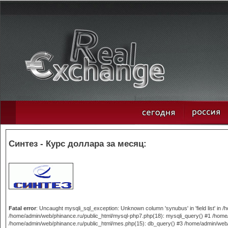
Синтез - Курс доллара за месяц:
Fatal error
: Uncaught mysqli_sql_exception: Unknown column 'synubus' in 'field list' in
/home/admin/web/phinance.ru/public_html/mysql-php7.php(18): mysqli_query() #1 /home/
/home/admin/web/phinance.ru/public_html/mes.php(15): db_query() #3 /home/admin/web/phi