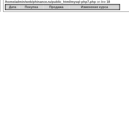
/home/admin/web/phinance.ru/public_html/mysql-php7.php
on line
18
Дата
Покупка
Продажа
Изменение курса