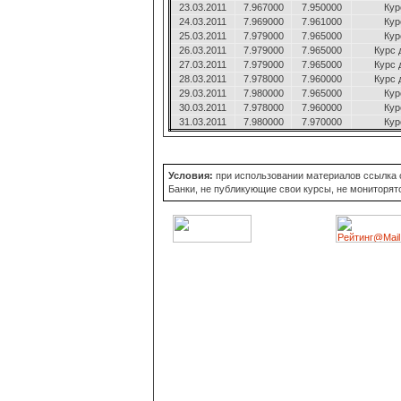
23.03.2011
7.967000
7.950000
Кур
24.03.2011
7.969000
7.961000
Кур
25.03.2011
7.979000
7.965000
Кур
26.03.2011
7.979000
7.965000
Курс 
27.03.2011
7.979000
7.965000
Курс 
28.03.2011
7.978000
7.960000
Курс 
29.03.2011
7.980000
7.965000
Кур
30.03.2011
7.978000
7.960000
Кур
31.03.2011
7.980000
7.970000
Кур
Условия:
при использовании материалов ссылка об
Банки, не публикующие свои курсы, не мониторят