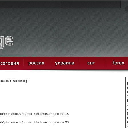
а за месяц:
b/phinance.ru/public_html/mes.php
on line
18
b/phinance.ru/public_html/mes.php
on line
20