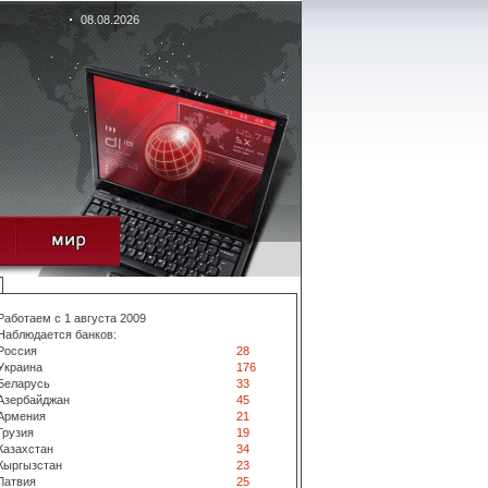
08.08.2026
Работаем с 1 августа 2009
Наблюдается банков:
Россия
28
Украина
176
Беларусь
33
Азербайджан
45
Армения
21
Грузия
19
Казахстан
34
Кыргызстан
23
Латвия
25