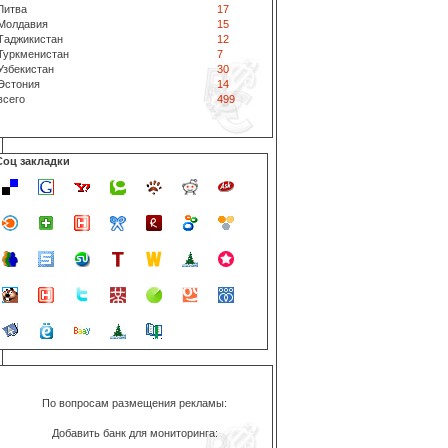
Литва
17
Молдавия
15
Таджикистан
12
Туркменистан
7
Узбекистан
30
Эстония
14
всего
499
Соц закладки
По вопросам размещения рекламы:
Добавить банк для мониторинга: