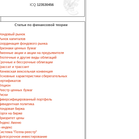
ICQ
123530456
Статьи по финансовой теории
Фондовый рынок
Рынок капиталов
Координация фондового рынка
Признаки ценных бумаг
Именные акции и акции на предъявителя
Ипотечные и другие виды облигаций
Срочные и бессрочные облигации
Трассат и трассант
Женевская вексельная конвенция
Основные характеристики сберегательных
сертификатов
Опцион
Реестр ценных бумаг
Риски
Диверсифицированный портфель
Дивидентная политика
Фондовая биржа
Торги на бирже
Приоритет цены
Индекс Авеню
L-индекс
Система "Гелла-реестр"
Долгосрочное инвестирование