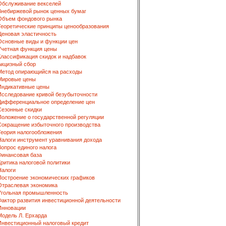
Обслуживание векселей
Внебиржевой рынок ценных бумаг
Объем фондового рынка
Теоретические принципы ценообразования
Ценовая эластичность
Основные виды и функции цен
Учетная функция цены
Классификация скидок и надбавок
Акцизный сбор
Метод опирающийся на расходы
Мировые цены
Индикативные цены
Исследование кривой безубыточности
Дифференциальное определение цен
Сезонные скидки
Положение о государственной регуляции
Сокращение избыточного производства
Теория налогообложения
Налоги инструмент уравнивания дохода
Вопрос единого налога
Финансовая база
Критика налоговой политики
Налоги
Построение экономических графиков
Отраслевая экономика
Угольная промышленность
Фактор развития инвестиционной деятельности
Инновации
Модель Л. Ерхарда
Инвестиционный налоговый кредит